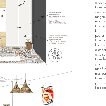
et de n
Dans le
avec ce
rangeme
mesure 
très pr
bien pl
peut ain
faire l
banquet
à chacu
ensemb
Dans le
grâce à
rangé a
n’est p
Dans la
permett
l’espac