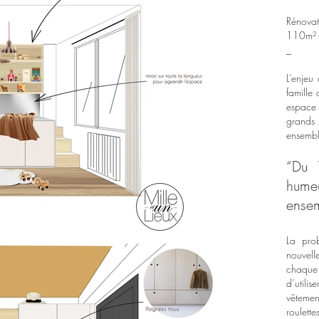
Rénovat
110m² -
_
L’enjeu 
famille
espace b
grands 
ensembl
“Du 
hume
ensem
La prob
nouvell
chaque
d’utilis
vêteme
roulette