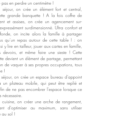
e pas en perdre un centimètre !
 séjour, on crée un élément fort et central,
tte grande banquette ! A la fois coffre de
nt et assises, on crée un agencement sur-
expressément surdimensionné. Ultra confort et
ofonde, on incite alors la famille à partager
us qu’un repas autour de cette table ! : on
si y lire en tailleur, jouer aux cartes en famille,
es devoirs, et même faire une sieste ! Cette
te devient un élément de partage, permettant
n de vaquer à ses propres occupations, tous
le !
 séjour, on crée un espace bureau d’appoint
 un plateau mobile, qui peut être replié et
fin de ne pas encombrer l’espace lorsque ce
as nécessaire.
 cuisine, on créer une arche de rangement,
ant d’optimiser au maximum, sans utiliser
e au sol !