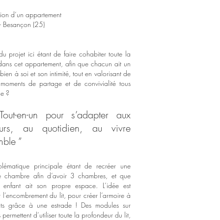
ion d’un appartement
 Besançon (25)
du projet ici étant de faire cohabiter toute la
 dans cet appartement, afin que chacun ait un
ien à soi et son intimité, tout en valorisant de
moments de partage et de convivialité tous
e ?
Tout-en-un pour s’adapter aux
urs, au quotidien, au vivre
ble ”
lématique principale étant de recréer une
e chambre afin d’avoir 3 chambres, et que
 enfant ait son propre espace. L’idée est
er l’encombrement du lit, pour créer l’armoire à
nts grâce à une estrade ! Des modules sur
s permettent d’utiliser toute la profondeur du lit,