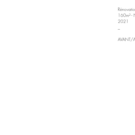
Rénovatio
160m² - N
2021
_
AVANT/A